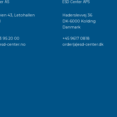
er AS
ESD Center APS
ien 43, Letohallen
Haderslevvej 36
l
DK-6000 Kolding
Danmark
3 95 20 00
+45 9617 0818
esd-center.no
order(a)esd-center.dk