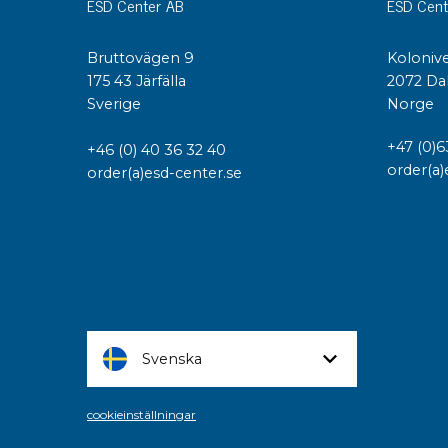
ESD Center AB
ESD Cent
Bruttovägen 9
Kolonive
175 43 Järfälla
2072 Da
Sverige
Norge
+47 (0)6
+46 (0) 40 36 32 40
order(a)
order(a)esd-center.se
Svenska
cookieinställningar