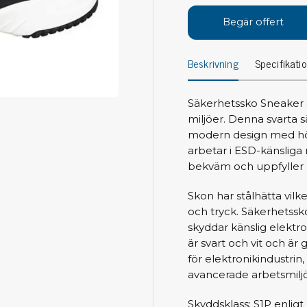
Avs
Personligt skydd
Begär offert
Kläder
Ver
Beskrivning
Specifikati
Skor
Tän
Handskar
ESD
ESD lotion
Säkerhetssko Sneaker Sv
Mej
Skoband & överdrag
miljöer. Denna svarta
Mej
Handledsband & spiralsladdar
modern design med hög 
Mom
arbetar i ESD-känsliga
Övrigt
Pre
bekväm och uppfyller 
Pin
Städ & rengöring
Skon har stålhätta vilk
Bor
och tryck. Säkerhetssk
Sophantering
skyddar känslig elektro
Dammsugare
är svart och vit och är g
Ko
Sopborstar med tillbehör
för elektronikindustrin
Golvmoppar med tillbehör
avancerade arbetsmiljö
Kemi & wipes
Fla
Skyddsklass: S1P enlig