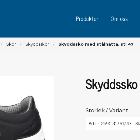
Produkter
Om oss
Skor
Skyddsskor
Skyddssko med stålhätta, stl 47
Skyddssko 
Instrument
Kre
Testinstrument
Mätinstrument
Tej
Charge plate monitors
Storlek / Variant
Tej
Konstant monitors
Tej
ESD event detectors
Eti
Elektroder
Sky