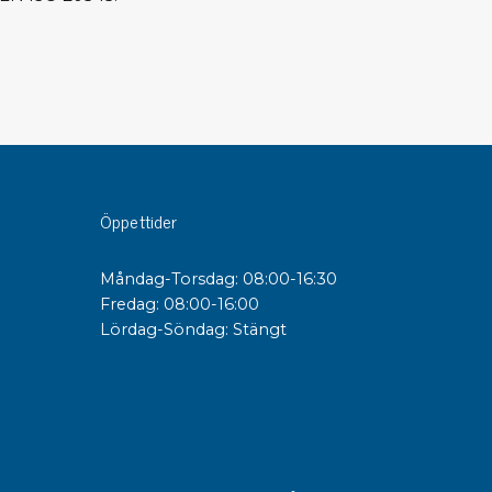
sipativa &
duktiva skivor
sipativa PC skivor
eshield
duktiv plastwell
duktiv polystyren
Öppettider
änster
Måndag-Torsdag: 08:00-16:30
Fredag: 08:00-16:00
 utbildningar
Lördag-Söndag: Stängt
trollmätning & audits
ibrering