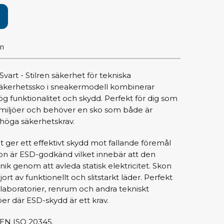
pärrning
ktyg, borstar & pincetter
on
ger & avbitare
 verktygsset
art - Stilren säkerhet för tekniska
slar
 säkerhetssko i sneakermodell kombinerar
selskaft & kombiklingor
funktionalitet och skydd. Perfekt för dig som
entmejslar
 miljöer och behöver en sko som både är
cisionsmejslar
höga säkerhetskrav.
cetter
et ger ett effektivt skydd mot fallande föremål
star
on är ESD-godkänd vilket innebär att den
nik genom att avleda statisk elektricitet. Skon
jort av funktionellt och slitstarkt läder. Perfekt
ntorsmaterial
, laboratorier, renrum och andra tekniskt
er där ESD-skydd är ett krav.
skor & behållare
t EN ISO 20345.