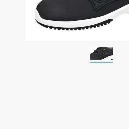
Jordning
Förpackningar
Skärmande påsar
Skärmande bubbelpåsar & film
Dryshield påsar, torkmedel & hic
Safeshieldlådor
Dissipativa påsar
Dissipativ bubbelfilm & påsar
Dissipativ plastfilm & sträckfilm
Dissipativa huvar, säckar & slangar
Dissipativ foam
Dissipativt & konduktivt skum
Specialemballage
Lager & transport