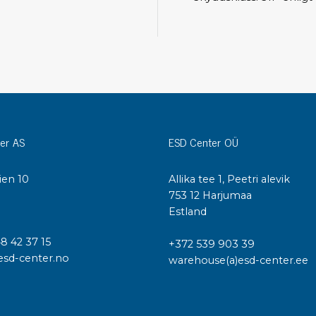
Städvagnar
Klibbmattor
Dis
kon
Jonisering
Dis
Bänkjonisering
Saf
Overhead
Kon
Maskin
Kon
er AS
ESD Center OÜ
Tryckluft
Tj
ien 10
Allika tee 1, Peetri alevik
Mattor & golv
I
753 12 Harjumaa
ESD
Bordsmattor
Estland
Kon
Golv
Kal
48 42 37 15
+372 539 903 39
Tillbehör till golv
esd-center.no
warehouse(a)esd-center.ee