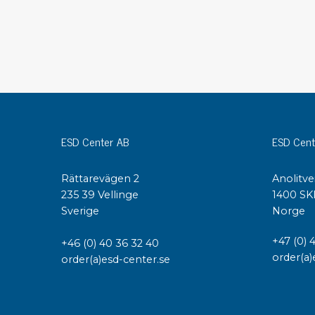
Konduktiva lådor
Dissipativa lådor
Tillbehör till lådor
Sortiment- och komponentaskar
Spolställ
Hyllsystem
Vagnar
ESD Center AB
ESD Cent
Specialvagnar Mossman Tebbs
Hjul
Rättarevägen 2
Anolitve
Lastpallar
235 39 Vellinge
1400 SK
Specialemballage
Sverige
Norge
+47 (0) 
+46 (0) 40 36 32 40
order(a)
order(a)esd-center.se