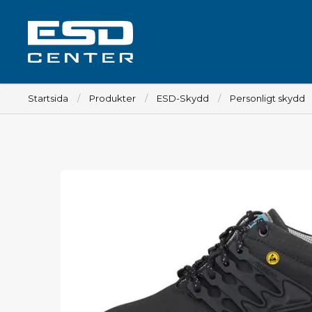
Startsida
Produkter
ESD-Skydd
Personligt skydd
Arbetsplats
Bord
Tillbehör till bord
Stolar
Tillbehör till stolar
Mattor
Lampor
Vagnar