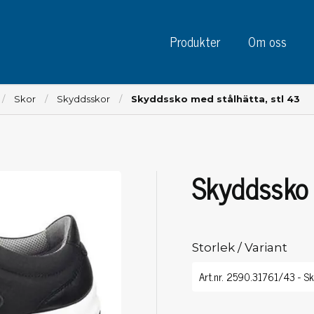
Produkter
Om oss
Skor
Skyddsskor
Skyddssko med stålhätta, stl 43
Skyddssko 
Instrument
Kre
Testinstrument
Mätinstrument
Tej
Charge plate monitors
Storlek / Variant
Tej
Konstant monitors
Tej
ESD event detectors
Eti
Elektroder
Sky