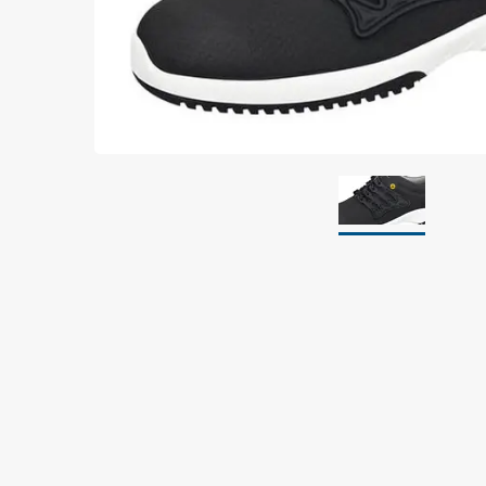
Jordning
Förpackningar
Skärmande påsar
Skärmande bubbelpåsar & film
Dryshield påsar, torkmedel & hic
Safeshieldlådor
Dissipativa påsar
Dissipativ bubbelfilm & påsar
Dissipativ plastfilm & sträckfilm
Dissipativa huvar, säckar & slangar
Dissipativ foam
Dissipativt & konduktivt skum
Specialemballage
Lager & transport