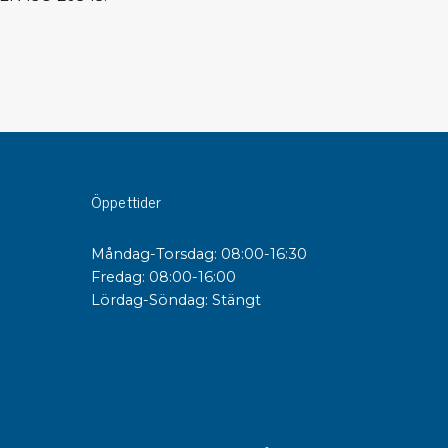
sipativa &
duktiva skivor
sipativa PC skivor
eshield
duktiv plastwell
duktiv polystyren
Öppettider
änster
Måndag-Torsdag: 08:00-16:30
Fredag: 08:00-16:00
 utbildningar
Lördag-Söndag: Stängt
trollmätning & audits
ibrering