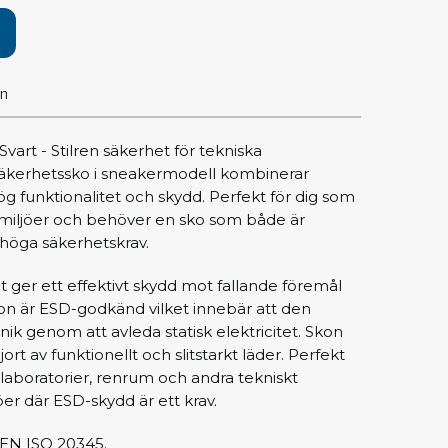
pärrning
ktyg, borstar & pincetter
on
ger & avbitare
 verktygsset
art - Stilren säkerhet för tekniska
slar
 säkerhetssko i sneakermodell kombinerar
selskaft & kombiklingor
funktionalitet och skydd. Perfekt för dig som
entmejslar
 miljöer och behöver en sko som både är
cisionsmejslar
höga säkerhetskrav.
cetter
et ger ett effektivt skydd mot fallande föremål
star
on är ESD-godkänd vilket innebär att den
nik genom att avleda statisk elektricitet. Skon
jort av funktionellt och slitstarkt läder. Perfekt
ntorsmaterial
, laboratorier, renrum och andra tekniskt
er där ESD-skydd är ett krav.
skor & behållare
t EN ISO 20345.