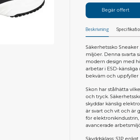
Avs
Personligt skydd
Begär offert
Kläder
Ver
Beskrivning
Specifikati
Skor
Tän
Handskar
ESD
ESD lotion
Säkerhetssko Sneaker Sv
Mej
Skoband & överdrag
miljöer. Denna svarta
Mej
Handledsband & spiralsladdar
modern design med hög 
Mom
arbetar i ESD-känsliga
Övrigt
Pre
bekväm och uppfyller 
Pin
Städ & rengöring
Skon har stålhätta vilk
Bor
och tryck. Säkerhetssk
Sophantering
skyddar känslig elektro
Dammsugare
är svart och vit och är g
Ko
Sopborstar med tillbehör
för elektronikindustrin
Golvmoppar med tillbehör
avancerade arbetsmiljö
Kemi & wipes
Fla
Skyddsklass: S1P enlig