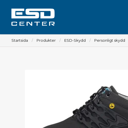
Startsida
Produkter
ESD-Skydd
Personligt skydd
Arbetsplats
Bord
Tillbehör till bord
Stolar
Tillbehör till stolar
Mattor
Lampor
Vagnar