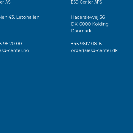
er AS
ESD Center APS
ien 43, Letohallen
Haderslevvej 36
l
DK-6000 Kolding
Danmark
3 95 20 00
+45 9617 0818
esd-center.no
order(a)esd-center.dk