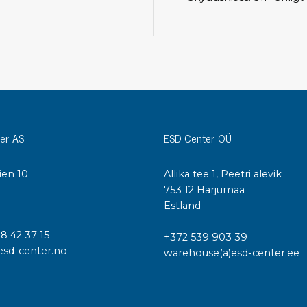
Städvagnar
Klibbmattor
Dis
kon
Jonisering
Dis
Bänkjonisering
Saf
Overhead
Kon
Maskin
Kon
er AS
ESD Center OÜ
Tryckluft
Tj
ien 10
Allika tee 1, Peetri alevik
Mattor & golv
I
753 12 Harjumaa
ESD
Bordsmattor
Estland
Kon
Golv
Kal
48 42 37 15
+372 539 903 39
Tillbehör till golv
esd-center.no
warehouse(a)esd-center.ee