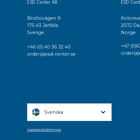
ESD Center AB
ESD Cent
Bruttovägen 9
Kolonive
175 43 Järfälla
2072 Da
Sverige
Norge
+47 (0)6
+46 (0) 40 36 32 40
order(a)
order(a)esd-center.se
Svenska
cookieinställningar