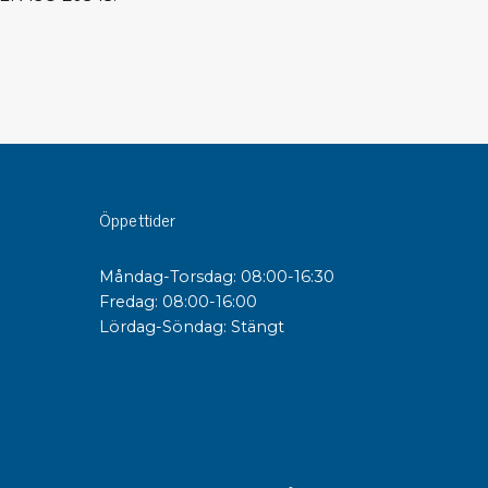
sipativa &
duktiva skivor
sipativa PC skivor
eshield
duktiv plastwell
duktiv polystyren
Öppettider
änster
Måndag-Torsdag: 08:00-16:30
Fredag: 08:00-16:00
 utbildningar
Lördag-Söndag: Stängt
trollmätning & audits
ibrering