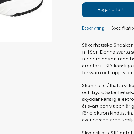
Avs
Personligt skydd
Begär offert
Kläder
Ver
Beskrivning
Specifikati
Skor
Tän
Handskar
ESD
ESD lotion
Säkerhetssko Sneaker Sv
Mej
Skoband & överdrag
miljöer. Denna svarta
Mej
Handledsband & spiralsladdar
modern design med hög 
Mom
arbetar i ESD-känsliga
Övrigt
Pre
bekväm och uppfyller 
Pin
Städ & rengöring
Skon har stålhätta vilk
Bor
och tryck. Säkerhetssk
Sophantering
skyddar känslig elektro
Dammsugare
är svart och vit och är g
Ko
Sopborstar med tillbehör
för elektronikindustrin
Golvmoppar med tillbehör
avancerade arbetsmiljö
Kemi & wipes
Fla
Skyddsklass: S1P enlig