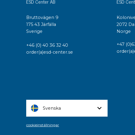
ESD Center AB
ESD Cent
Bruttovägen 9
Kolonive
175 43 Järfälla
2072 Da
Sverige
Norge
+47 (0)6
+46 (0) 40 36 32 40
order(a)
order(a)esd-center.se
Svenska
cookieinställningar