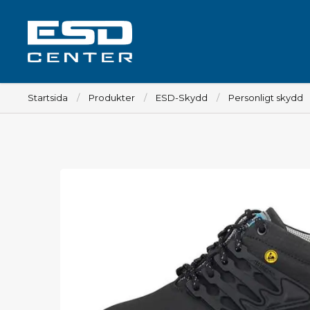
Startsida
Produkter
ESD-Skydd
Personligt skydd
Arbetsplats
Bord
Tillbehör till bord
Stolar
Tillbehör till stolar
Mattor
Lampor
Vagnar