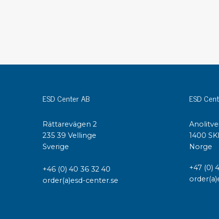
Konduktiva lådor
Dissipativa lådor
Tillbehör till lådor
Sortiment- och komponentaskar
Spolställ
Hyllsystem
Vagnar
ESD Center AB
ESD Cent
Specialvagnar Mossman Tebbs
Hjul
Rättarevägen 2
Anolitve
Lastpallar
235 39 Vellinge
1400 SK
Specialemballage
Sverige
Norge
+47 (0) 
+46 (0) 40 36 32 40
order(a)
order(a)esd-center.se