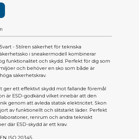
pärrning
ktyg, borstar & pincetter
on
ger & avbitare
 verktygsset
art - Stilren säkerhet för tekniska
slar
 säkerhetssko i sneakermodell kombinerar
selskaft & kombiklingor
funktionalitet och skydd. Perfekt för dig som
entmejslar
 miljöer och behöver en sko som både är
cisionsmejslar
höga säkerhetskrav.
cetter
et ger ett effektivt skydd mot fallande föremål
star
on är ESD-godkänd vilket innebär att den
nik genom att avleda statisk elektricitet. Skon
jort av funktionellt och slitstarkt läder. Perfekt
ntorsmaterial
, laboratorier, renrum och andra tekniskt
er där ESD-skydd är ett krav.
skor & behållare
t EN ISO 20345.