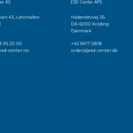
er AS
ESD Center APS
ien 43, Letohallen
Haderslevvej 36
l
DK-6000 Kolding
Danmark
3 95 20 00
+45 9617 0818
esd-center.no
order(a)esd-center.dk