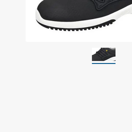
Jordning
Förpackningar
Skärmande påsar
Skärmande bubbelpåsar & film
Dryshield påsar, torkmedel & hic
Safeshieldlådor
Dissipativa påsar
Dissipativ bubbelfilm & påsar
Dissipativ plastfilm & sträckfilm
Dissipativa huvar, säckar & slangar
Dissipativ foam
Dissipativt & konduktivt skum
Specialemballage
Lager & transport