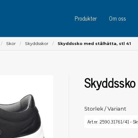
Produkter
Om oss
Skor
Skyddsskor
Skyddssko med stålhätta, stl 41
Skyddssko 
Instrument
Kre
Testinstrument
Mätinstrument
Tej
Charge plate monitors
Storlek / Variant
Tej
Konstant monitors
Tej
ESD event detectors
Eti
Elektroder
Sky