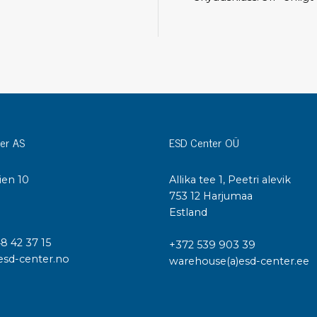
Städvagnar
Klibbmattor
Dis
kon
Jonisering
Dis
Bänkjonisering
Saf
Overhead
Kon
Maskin
Kon
er AS
ESD Center OÜ
Tryckluft
Tj
ien 10
Allika tee 1, Peetri alevik
Mattor & golv
I
753 12 Harjumaa
ESD
Bordsmattor
Estland
Kon
Golv
Kal
48 42 37 15
+372 539 903 39
Tillbehör till golv
esd-center.no
warehouse(a)esd-center.ee