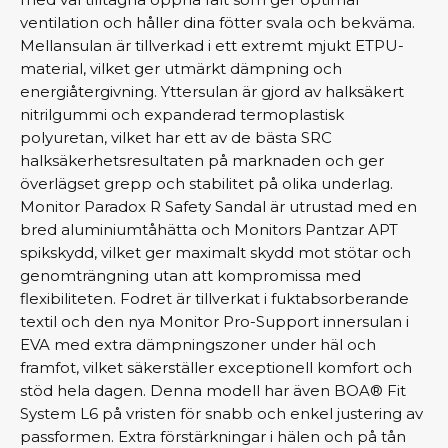
ventilation och håller dina fötter svala och bekväma.
Mellansulan är tillverkad i ett extremt mjukt ETPU-
material, vilket ger utmärkt dämpning och
energiåtergivning. Yttersulan är gjord av halksäkert
nitrilgummi och expanderad termoplastisk
polyuretan, vilket har ett av de bästa SRC
halksäkerhetsresultaten på marknaden och ger
överlägset grepp och stabilitet på olika underlag.
Monitor Paradox R Safety Sandal är utrustad med en
bred aluminiumtåhätta och Monitors Pantzar APT
spikskydd, vilket ger maximalt skydd mot stötar och
genomträngning utan att kompromissa med
flexibiliteten. Fodret är tillverkat i fuktabsorberande
textil och den nya Monitor Pro-Support innersulan i
EVA med extra dämpningszoner under häl och
framfot, vilket säkerställer exceptionell komfort och
stöd hela dagen. Denna modell har även BOA® Fit
System L6 på vristen för snabb och enkel justering av
passformen. Extra förstärkningar i hälen och på tån