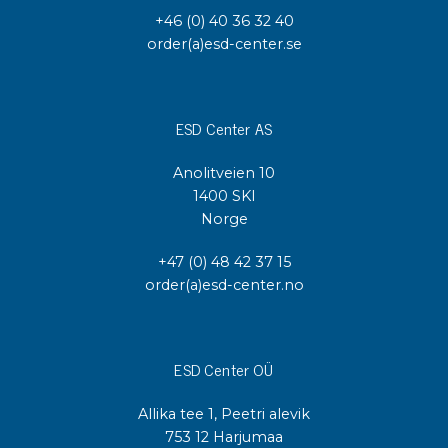
+46 (0) 40 36 32 40
order(a)esd-center.se
ESD Center AS
Anolitveien 10
1400 SKI
Norge
+47 (0) 48 42 37 15
order(a)esd-center.no
ESD Center OÜ
Allika tee 1, Peetri alevik
753 12 Harjumaa