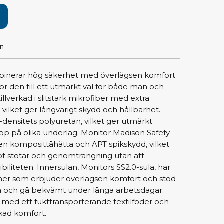
pärrning
ktyg, borstar & pincetter
on
ger & avbitare
 verktygsset
inerar hög säkerhet med överlägsen komfort
slar
gör den till ett utmärkt val för både män och
selskaft & kombiklingor
illverkad i slitstark mikrofiber med extra
entmejslar
 vilket ger långvarigt skydd och hållbarhet.
cisionsmejslar
2-densitets polyuretan, vilket ger utmärkt
p på olika underlag. Monitor Madison Safety
cetter
n komposittåhätta och APT spikskydd, vilket
star
t stötar och genomträngning utan att
iliteten. Innersulan, Monitors SS2.0-sula, har
ntorsmaterial
ner som erbjuder överlägsen komfort och stöd
tå och gå bekvämt under långa arbetsdagar.
 med ett fukttransporterande textilfoder och
skor & behållare
ökad komfort.