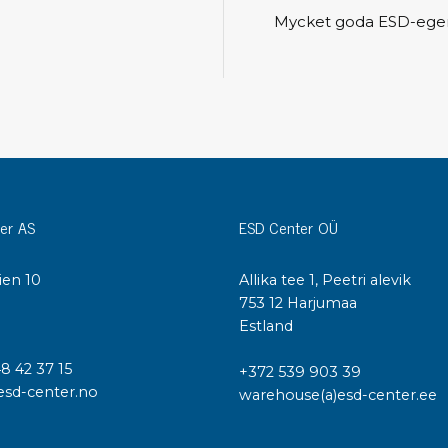
Städvagnar
Mycket goda ESD-egensk
Klibbmattor
Dis
kon
Jonisering
Dis
Bänkjonisering
Saf
Overhead
Kon
Maskin
Kon
Tryckluft
er AS
ESD Center OÜ
Tj
Mattor & golv
ien 10
Allika tee 1, Peetri alevik
ESD
Bordsmattor
I
753 12 Harjumaa
Kon
Golv
Estland
Kal
Tillbehör till golv
48 42 37 15
+372 539 903 39
esd-center.no
warehouse(a)esd-center.ee