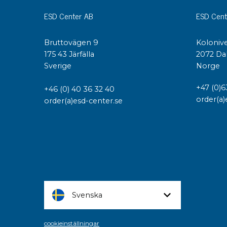
ESD Center AB
ESD Cent
Bruttovägen 9
Kolonive
175 43 Järfälla
2072 Da
Sverige
Norge
+47 (0)6
+46 (0) 40 36 32 40
order(a)
order(a)esd-center.se
Svenska
cookieinställningar