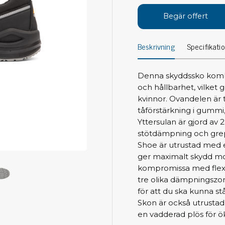
Avs
Personligt skydd
Begär offert
Kläder
Ver
Beskrivning
Specifikati
Skor
Tän
Handskar
ESD
ESD lotion
Denna skyddssko komb
Mej
Skoband & överdrag
och hållbarhet, vilket 
Mej
Handledsband & spiralsladdar
kvinnor. Ovandelen är t
Mom
tåförstärkning i gummi,
Övrigt
Pre
Yttersulan är gjord av 
stötdämpning och grep
Pin
Städ & rengöring
Shoe är utrustad med e
Bor
ger maximalt skydd mo
Sophantering
kompromissa med flexib
Dammsugare
Ko
tre olika dämpningszo
Sopborstar med tillbehör
för att du ska kunna s
Golvmoppar med tillbehör
Skon är också utrustad
Kemi & wipes
Fla
en vadderad plös för 