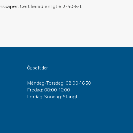
aper. Certifierad enligt 613-40-5-1.
sipativa &
duktiva skivor
sipativa PC skivor
eshield
duktiv plastwell
duktiv polystyren
Öppettider
änster
Måndag-Torsdag: 08:00-16:30
 utbildningar
Fredag: 08:00-16:00
trollmätning & audits
Lördag-Söndag: Stängt
ibrering