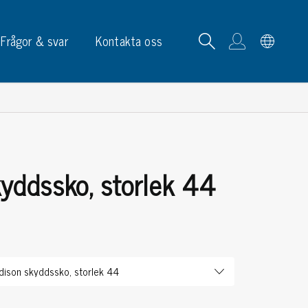
Frågor & svar
Kontakta oss
yddssko, storlek 44
tskortrack & ställ
p, skyltar & etiketter
p
phållare
ketter
ltar & märkning