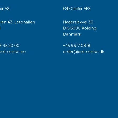
er AS
ESD Center APS
ien 43, Letohallen
Haderslevvej 36
l
DK-6000 Kolding
Danmark
3 95 20 00
+45 9617 0818
esd-center.no
order(a)esd-center.dk