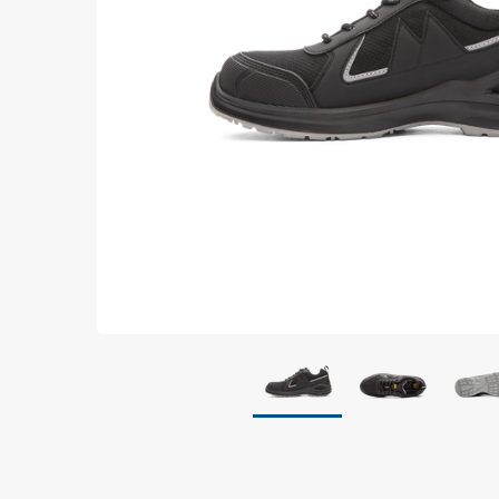
Jordning
Förpackningar
Skärmande påsar
Skärmande bubbelpåsar & film
Dryshield påsar, torkmedel & hic
Safeshieldlådor
Dissipativa påsar
Dissipativ bubbelfilm & påsar
Dissipativ plastfilm & sträckfilm
Dissipativa huvar, säckar & slangar
Dissipativ foam
Dissipativt & konduktivt skum
Specialemballage
Lager & transport