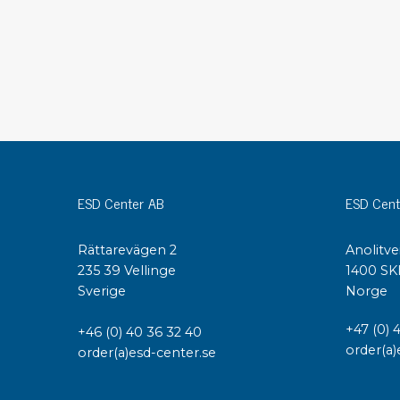
Konduktiva lådor
Dissipativa lådor
Tillbehör till lådor
Sortiment- och komponentaskar
Spolställ
Hyllsystem
Vagnar
Specialvagnar Mossman Tebbs
ESD Center AB
ESD Cent
Hjul
Lastpallar
Rättarevägen 2
Anolitve
Specialemballage
235 39 Vellinge
1400 SK
Sverige
Norge
+47 (0) 
+46 (0) 40 36 32 40
order(a)
order(a)esd-center.se