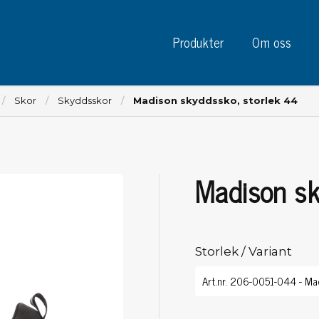
Produkter
Om oss
Skor
Skyddsskor
Madison skyddssko, storlek 44
Madison sk
Instrument
Kre
Testinstrument
Mätinstrument
Tej
Charge plate monitors
Storlek / Variant
Tej
Konstant monitors
Tej
ESD event detectors
Eti
Elektroder
Sky