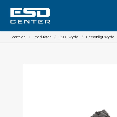
Startsida
Produkter
ESD-Skydd
Personligt skydd
Arbetsplats
Bord
Tillbehör till bord
Stolar
Tillbehör till stolar
Mattor
Lampor
Vagnar