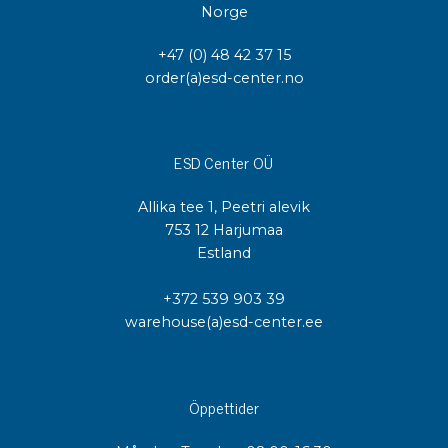
Norge
+47 (0) 48 42 37 15
order(a)esd-center.no
ESD Center OÜ
Allika tee 1, Peetri alevik
753 12 Harjumaa
Estland
+372 539 903 39
warehouse(a)esd-center.ee
Öppettider