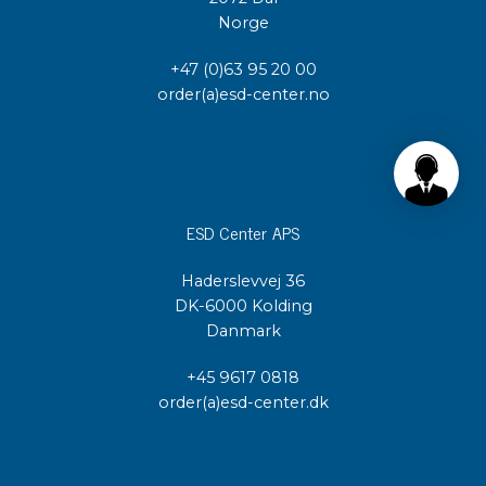
Norge
+47 (0)63 95 20 00
order(a)esd-center.no
ESD Center APS
Haderslevvej 36
DK-6000 Kolding
Danmark
+45 9617 0818
order(a)esd-center.dk