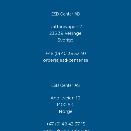
ESD Center AB
Rättarevägen 2
235 39 Vellinge
Sverige
+46 (0) 40 36 32 40
order(a)esd-center.se
ESD Center AS
Anolitveien 10
1400 SKI
Norge
+47 (0) 48 42 37 15
order(a)esd-center.no