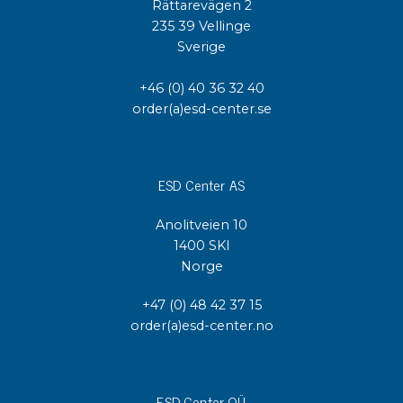
Rättarevägen 2
235 39 Vellinge
Sverige
+46 (0) 40 36 32 40
order(a)esd-center.se
ESD Center AS
Anolitveien 10
1400 SKI
Norge
+47 (0) 48 42 37 15
order(a)esd-center.no
ESD Center OÜ