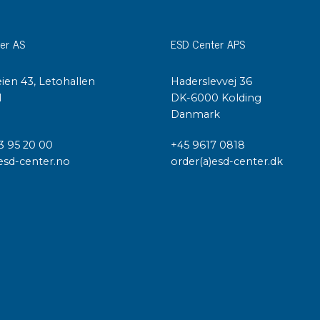
er AS
ESD Center APS
ien 43, Letohallen
Haderslevvej 36
l
DK-6000 Kolding
Danmark
3 95 20 00
+45 9617 0818
esd-center.no
order(a)esd-center.dk