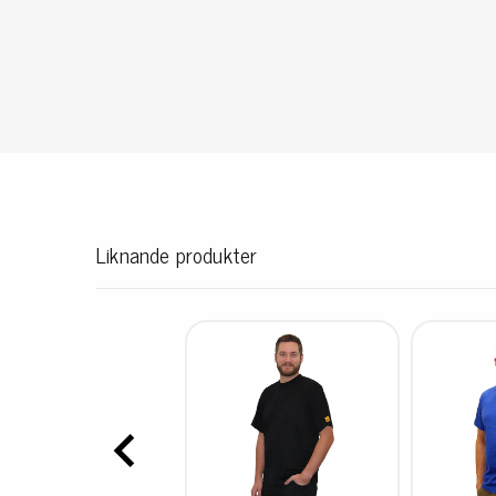
Konduktiva lådor
Dissipativa lådor
Tillbehör till lådor
Sortiment- och komponentaskar
Spolställ
Hyllsystem
Vagnar
Specialvagnar Mossman Tebbs
Liknande produkter
Hjul
Lastpallar
Specialemballage