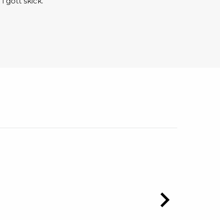
 i gott skick.
sipativa &
duktiva skivor
sipativa PC skivor
eshield
duktiv plastwell
duktiv polystyren
änster
 utbildningar
trollmätning & audits
ibrering