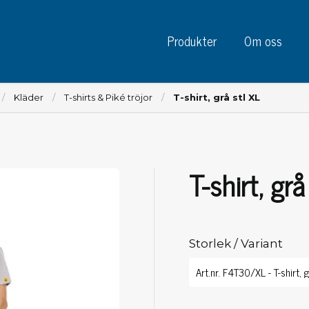
Produkter
Om oss
Kläder
T-shirts & Piké tröjor
T-shirt, grå stl XL
T-shirt, grå
Instrument
Kre
Testinstrument
Mätinstrument
Tej
Charge plate monitors
Storlek / Variant
Tej
Konstant monitors
Tej
ESD event detectors
Eti
Elektroder
Sky