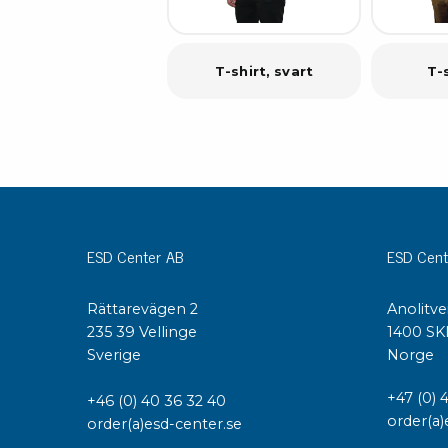
T-shirt, svart
T-s
ESD Center AB
ESD Cent
Rättarevägen 2
Anolitve
235 39 Vellinge
1400 SK
Sverige
Norge
+47 (0) 
+46 (0) 40 36 32 40
order(a)
order(a)esd-center.se