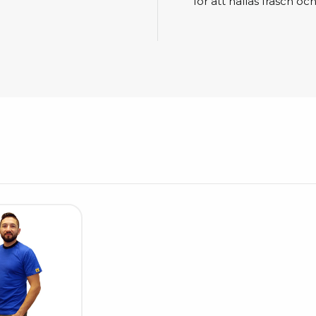
Städvagnar
för att hållas fräsch och
Klibbmattor
Dis
kon
Jonisering
Dis
Bänkjonisering
Saf
Overhead
Kon
Maskin
Kon
Tryckluft
Tj
Mattor & golv
ESD
Bordsmattor
Kon
Golv
Kal
Tillbehör till golv