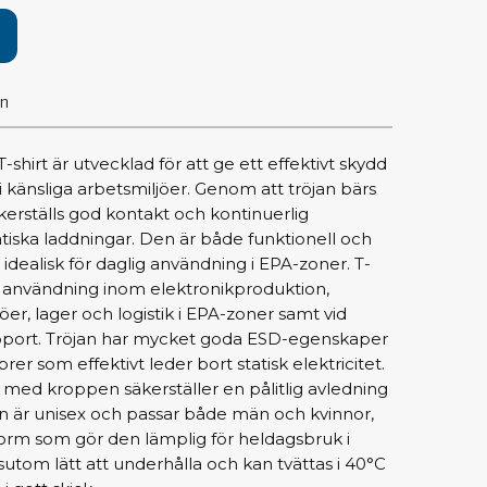
pärrning
ktyg, borstar & pincetter
on
ger & avbitare
 verktygsset
hirt är utvecklad för att ge ett effektivt skydd
slar
 i känsliga arbetsmiljöer. Genom att tröjan bärs
selskaft & kombiklingor
erställs god kontakt och kontinuerlig
entmejslar
atiska laddningar. Den är både funktionell och
cisionsmejslar
idealisk för daglig användning i EPA-zoner. T-
r användning inom elektronikproduktion,
cetter
er, lager och logistik i EPA-zoner samt vid
star
upport. Tröjan har mycket goda ESD-egenskaper
rer som effektivt leder bort statisk elektricitet.
ntorsmaterial
med kroppen säkerställer en pålitlig avledning
n är unisex och passar både män och kvinnor,
m som gör den lämplig för heldagsbruk i
skor & behållare
utom lätt att underhålla och kan tvättas i 40°C