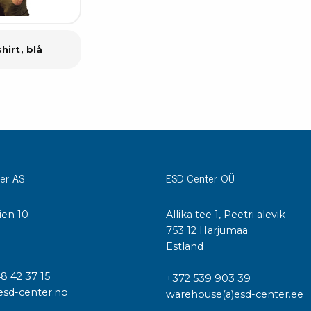
hirt, blå
er AS
ESD Center OÜ
ien 10
Allika tee 1, Peetri alevik
I
753 12 Harjumaa
Estland
48 42 37 15
+372 539 903 39
esd-center.no
warehouse(a)esd-center.ee