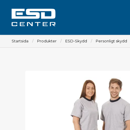
Startsida
Produkter
ESD-Skydd
Personligt skydd
Arbetsplats
Bord
Tillbehör till bord
Stolar
Tillbehör till stolar
Mattor
Lampor
Vagnar