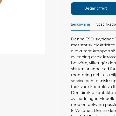
Avs
Personligt skydd
Begär offert
Kläder
Ver
Beskrivning
Specifikati
Skor
Tän
Handskar
ESD
ESD lotion
Denna ESD-skyddade T-s
Mej
Skoband & överdrag
mot statisk elektricitet
Mej
Handledsband & spiralsladdar
direkt mot kroppen säk
Mom
avledning av elektrost
Övrigt
Pre
bekväm, vilket gör den 
shirten är anpassad fö
Pin
Städ & rengöring
montering och testmiljö
Bor
service och teknisk s
Sophantering
tack vare konduktiva fib
Dammsugare
Ko
Den direkta kontakten 
Sopborstar med tillbehör
av laddningar. Modelle
Golvmoppar med tillbehör
med en bekväm passfor
Kemi & wipes
Fla
EPA-zoner. Den är dess