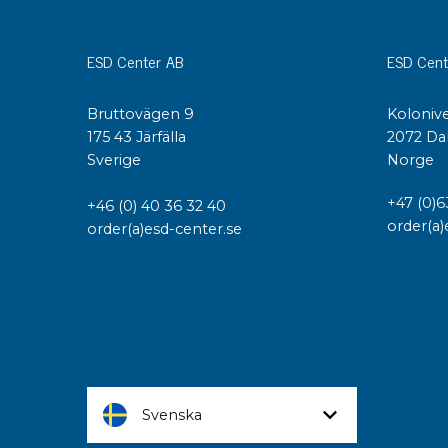
ESD Center AB
ESD Cent
Bruttovägen 9
Kolonive
175 43 Järfälla
2072 Da
Sverige
Norge
+47 (0)6
+46 (0) 40 36 32 40
order(a)
order(a)esd-center.se
Svenska