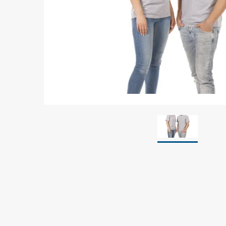
Jordning
Förpackningar
Skärmande påsar
Skärmande bubbelpåsar & film
Dryshield påsar, torkmedel & hic
Safeshieldlådor
Dissipativa påsar
Dissipativ bubbelfilm & påsar
Dissipativ plastfilm & sträckfilm
Dissipativa huvar, säckar & slangar
Dissipativ foam
Dissipativt & konduktivt skum
Specialemballage
Lager & transport