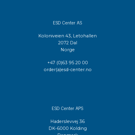
ESD Center AS
Koloniveien 43, Letohallen
2072 Dal
Norge
+47 (0)63 95 20 00
order(a)esd-center.no
ESD Center APS
Haderslevvej 36
DK-6000 Kolding