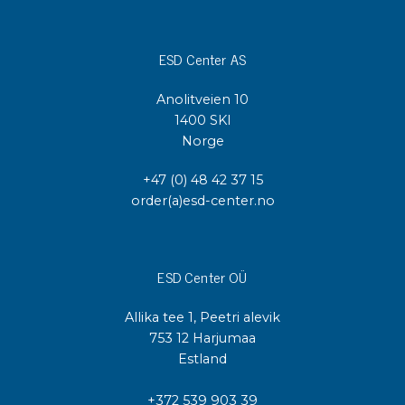
ESD Center AS
Anolitveien 10
1400 SKI
Norge
+47 (0) 48 42 37 15
order(a)esd-center.no
ESD Center OÜ
Allika tee 1, Peetri alevik
753 12 Harjumaa
Estland
+372 539 903 39