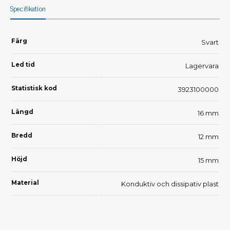
Specifikation
Färg
Svart
Led tid
Lagervara
Statistisk kod
3923100000
Längd
16 mm
Bredd
12 mm
Höjd
15 mm
Material
Konduktiv och dissipativ plast