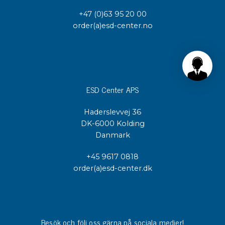
+47 (0)63 95 20 00
order(a)esd-center.no
ESD Center APS
Haderslevvej 36
DK-6000 Kolding
Danmark
+45 9617 0818
order(a)esd-center.dk
Besök och följ oss gärna på sociala medier!