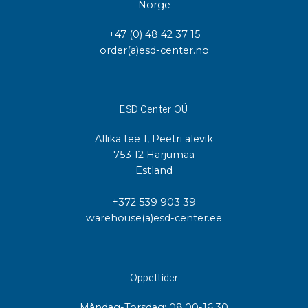
Norge
+47 (0) 48 42 37 15
order(a)esd-center.no
ESD Center OÜ
Allika tee 1, Peetri alevik
753 12 Harjumaa
Estland
+372 539 903 39
warehouse(a)esd-center.ee
Öppettider
Måndag-Torsdag: 08:00-16:30