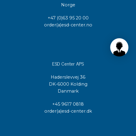
Norge
+47 (0)63 95 20 00
order(a)esd-center.no
ESD Center APS
Haderslevvej 36
DK-6000 Kolding
Danmark
+45 9617 0818
order(a)esd-center.dk