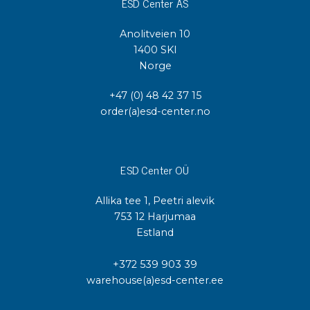
ESD Center AS
Anolitveien 10
1400 SKI
Norge
+47 (0) 48 42 37 15
order(a)esd-center.no
ESD Center OÜ
Allika tee 1, Peetri alevik
753 12 Harjumaa
Estland
+372 539 903 39
warehouse(a)esd-center.ee