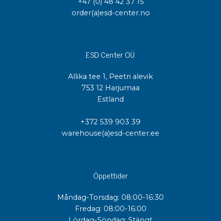
+47 (0) 48 42 37 15
order(a)esd-center.no
ESD Center OÜ
Allika tee 1, Peetri alevik
753 12 Harjumaa
Estland
+372 539 903 39
warehouse(a)esd-center.ee
Öppettider
Måndag-Torsdag: 08:00-16:30
Fredag: 08:00-16:00
Lördag-Söndag: Stängt