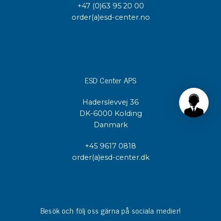
+47 (0)63 95 20 00
order(a)esd-center.no
ESD Center APS
Haderslevvej 36
DK-6000 Kolding
Danmark
+45 9617 0818
order(a)esd-center.dk
Besök och följ oss gärna på sociala medier!