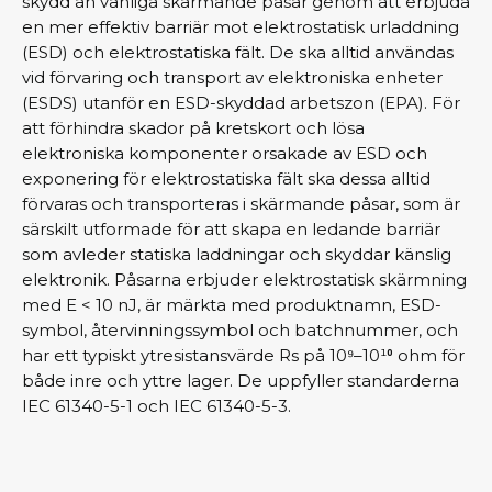
skydd än vanliga skärmande påsar genom att erbjuda
en mer effektiv barriär mot elektrostatisk urladdning
(ESD) och elektrostatiska fält. De ska alltid användas
vid förvaring och transport av elektroniska enheter
(ESDS) utanför en ESD-skyddad arbetszon (EPA). För
att förhindra skador på kretskort och lösa
elektroniska komponenter orsakade av ESD och
exponering för elektrostatiska fält ska dessa alltid
förvaras och transporteras i skärmande påsar, som är
särskilt utformade för att skapa en ledande barriär
som avleder statiska laddningar och skyddar känslig
elektronik. Påsarna erbjuder elektrostatisk skärmning
med E < 10 nJ, är märkta med produktnamn, ESD-
symbol, återvinningssymbol och batchnummer, och
har ett typiskt ytresistansvärde Rs på 10⁹–10¹⁰ ohm för
både inre och yttre lager. De uppfyller standarderna
IEC 61340-5-1 och IEC 61340-5-3.