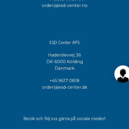
order(a)esd-center.no
ESD Center APS
Haderslevvej 36
DK-6000 Kolding
Danmark
+45 9617 0818
order(a)esd-center.dk
Besök och följ oss gärna på sociala medier!