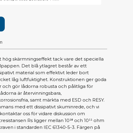
pärrning
ktyg, borstar & pincetter
ger & avbitare
on
 verktygsset
slar
selskaft & kombiklingor
 hög skärmningseffekt tack vare det speciella
entmejslar
lpappen. Det blå ytlagret består av ett
cisionsmejslar
ipativt material som effektivt leder bort
cket låg luftfuktighet. Konstruktionen ger goda
cetter
ch gör lådorna robusta och pålitliga för
star
Lådorna är återvinningsbara,
korrosionsfria, samt märkta med ESD och RESY.
ntorsmaterial
mmans med ett dissipativt skuminrede, och vi
ontaktar oss för vidare diskussion om
tresistansen Rs ligger mellan 10¹⁰ och 10¹¹ ohm
skor & behållare
kraven i standarden IEC 61340-5-3. Färgen på