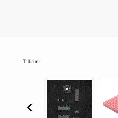
Konduktiva lådor
Dissipativa lådor
Tillbehör till lådor
Sortiment- och komponentaskar
Spolställ
Hyllsystem
Vagnar
Specialvagnar Mossman Tebbs
Tillbehör
Hjul
Lastpallar
Specialemballage