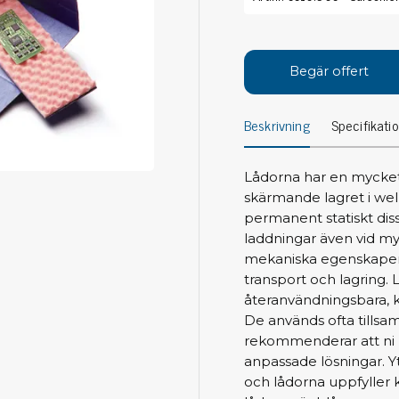
Avs
Personligt skydd
Kläder
Ver
Begär offert
Skor
Tän
Handskar
Beskrivning
Specifikati
ESD
ESD lotion
Mej
Skoband & överdrag
Mej
Handledsband & spiralsladdar
Lådorna har en mycket
Mom
skärmande lagret i wel
Övrigt
Pre
permanent statiskt diss
laddningar även vid my
Pin
Städ & rengöring
mekaniska egenskaper o
Bor
transport och lagring. 
Sophantering
återanvändningsbara, 
Dammsugare
Ko
De används ofta tillsa
Sopborstar med tillbehör
rekommenderar att ni k
Golvmoppar med tillbehör
anpassade lösningar. Y
Kemi & wipes
Fla
och lådorna uppfyller 