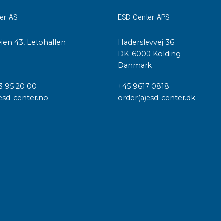
er AS
ESD Center APS
ien 43, Letohallen
Haderslevvej 36
l
DK-6000 Kolding
Danmark
3 95 20 00
+45 9617 0818
esd-center.no
order(a)esd-center.dk