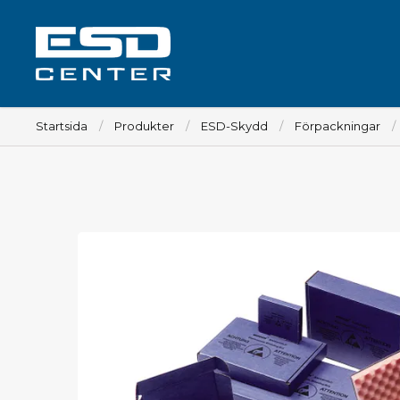
Startsida
Produkter
ESD-Skydd
Förpackningar
Arbetsplats
Bord
Tillbehör till bord
Stolar
Tillbehör till stolar
Mattor
Lampor
Vagnar