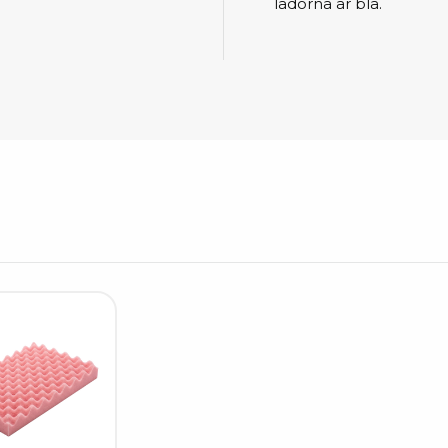
Städvagnar
lådorna är blå.
Klibbmattor
Dis
kon
Jonisering
Dis
Bänkjonisering
Saf
Overhead
Kon
Maskin
Kon
Tryckluft
Tj
Mattor & golv
ESD
Bordsmattor
Kon
Golv
Kal
Tillbehör till golv