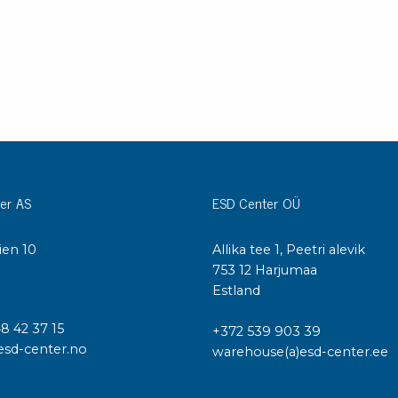
er AS
ESD Center OÜ
ien 10
Allika tee 1, Peetri alevik
I
753 12 Harjumaa
Estland
48 42 37 15
+372 539 903 39
esd-center.no
warehouse(a)esd-center.ee