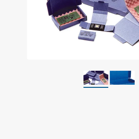
Jordning
Förpackningar
Skärmande påsar
Skärmande bubbelpåsar & film
Dryshield påsar, torkmedel & hic
Safeshieldlådor
Dissipativa påsar
Dissipativ bubbelfilm & påsar
Dissipativ plastfilm & sträckfilm
Dissipativa huvar, säckar & slangar
Dissipativ foam
Dissipativt & konduktivt skum
Specialemballage
Lager & transport