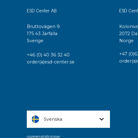
ESD Center AB
ESD Cent
Bruttovägen 9
Kolonive
175 43 Järfälla
2072 Da
Sverige
Norge
+47 (0)6
+46 (0) 40 36 32 40
order(a)
order(a)esd-center.se
Svenska
cookieinställningar