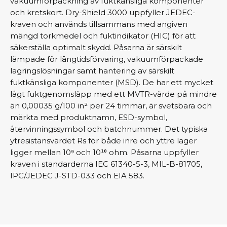
vakuumförpackning av fuktkänsliga komponenter
och kretskort. Dry-Shield 3000 uppfyller JEDEC-
kraven och används tillsammans med angiven
mängd torkmedel och fuktindikator (HIC) för att
säkerställa optimalt skydd. Påsarna är särskilt
lämpade för långtidsförvaring, vakuumförpackade
lagringslösningar samt hantering av särskilt
fuktkänsliga komponenter (MSD). De har ett mycket
lågt fuktgenomsläpp med ett MVTR-värde på mindre
än 0,00035 g/100 in² per 24 timmar, är svetsbara och
märkta med produktnamn, ESD-symbol,
återvinningssymbol och batchnummer. Det typiska
ytresistansvärdet Rs för både inre och yttre lager
ligger mellan 10⁹ och 10¹⁰ ohm. Påsarna uppfyller
kraven i standarderna IEC 61340-5-3, MIL-B-81705,
IPC/JEDEC J-STD-033 och EIA 583.