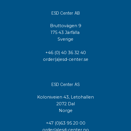
ESD Center AB
Bruttovägen 9
175 43 Järfälla
Sverige
+46 (0) 40 36 32 40
order(a)esd-center.se
ESD Center AS
Koloniveien 43, Letohallen
2072 Dal
Norge
+47 (0)63 95 20 00
order(a)esd-center.no