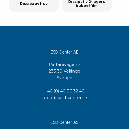
Dissipativ 2-lagers
Dissipativ huv
bubbelfilm
ESD Center AB
Rättarevägen 2
235 39 Vellinge
Sverige
+46 (0) 40 36 32 40
order(a)esd-center.se
ESD Center AS