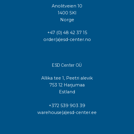
Anolitveien 10
1400 SKI
Norge
+47 (0) 48 42 37 15
order(a)esd-center.no
ESD Center OÜ
Allika tee 1, Peetri alevik
753 12 Harjumaa
Estland
+372 539 903 39
warehouse(a)esd-center.ee