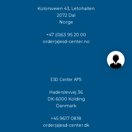
Koloniveien 43, Letohallen
2072 Dal
Norge
+47 (0)63 95 20 00
order(a)esd-center.no
ESD Center APS
Haderslevvej 36
DK-6000 Kolding
Danmark
+45 9617 0818
order(a)esd-center.dk