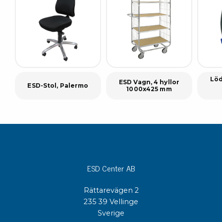
Löd
ESD Vagn, 4 hyllor
ESD-Stol, Palermo
1000x425 mm
ESD Center AB
Rättarevägen 2
235 39 Vellinge
Sverige