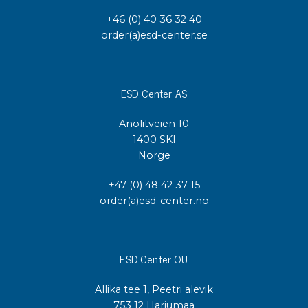
+46 (0) 40 36 32 40
order(a)esd-center.se
ESD Center AS
Anolitveien 10
1400 SKI
Norge
+47 (0) 48 42 37 15
order(a)esd-center.no
ESD Center OÜ
Allika tee 1, Peetri alevik
753 12 Harjumaa